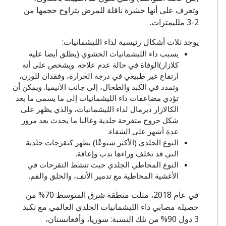
وتعرف على أنها حشرة ناقلة للمرض يتراوح حجمها من
2-3 ملليمترات.
يوجد ثلاث أشكال رئيسية لداء الليشمانيات:
يسبب داء الليشمانيات الحشوي (يطلق أيضا عليه
كلازار)الوفاة في حالة عدم علاجه. ويشخص على أنه
ارتفاع غير طبيعي في درجة الحرارة، وفقدان للوزن،
وتمدد في الكبد والطحال، إلى جانب الأنيميا. ويمكن أن
تؤدي مضاعفات داء الليشمانيات إلى ما يسمى ما بعد
الكالازار ديرمال لداء الليشمانيات، والذي يظهر على
شكل جروح متقرحة جلدية وغالبا ما يحدث بعد مرور
عدة أشهر على الشفاء.
النوع الجلدي (الأكثر شيوعًا) يظهر كتقرحات جلدية
التي قد تخلف وراءها ندب وإعاقة.
النوع المخاطي الجلدي حيث تنشط التقرحات في
الأغشية المخاطية مع تدمير الأنف، والحلق والفم.
في عام 2018، مثلت منطقة شرق المتوسط 70% من
حصيلة مصابي داء الليشمانيات الجلدي العالمي مع تكبد
3 دول 90% من تلك النسبة: سوريا، وأفغانستان،