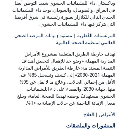
وباكستان. داء الليشمانيات الحشوي شديد التوطن أيضا
في العراق، والصومال، والسودان. يوجد داء الليشمانيات
الجلدي التالي للكلازار بصورة رئيسية في شرق أفريقيا
التي يتركز فيها داء الليشمانيات الحشوي.
المرتسمات القُطرية
|
مستودع بيانات المرصد الصحي
العالمي لمنظمة الصحة العالمية
تهدف خارطة الطريق المتعلقة بمشروع الأمراض
المدارية المهملة «وضع حد للإهمال لتحقيق أهـداف
التنمية المستدامة: خارطة الطريق للأمراض المدارية
المهملة 2021-2030» إلى كشف وتسجيل 85% على
الأقل من إجمالي الحالات، وعلاج ما لا يقل عن 95%
منها، بنهاية 2030. والقضاء على داء الليشمانيات
الحشوي مستهدفٌ بوصفه تهديدًا للصحة العامة، ويبلغ
معدل الإماتة الناجمة عن حالات الإصابة به <1%.
الأعراض
|
العلاج
المنشورات والملصقات